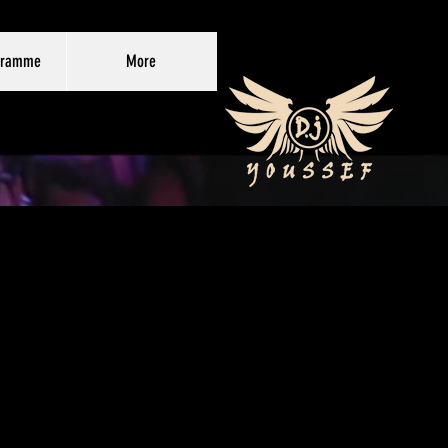
gramme
More