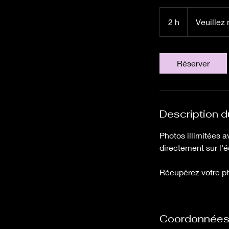
Veuillez
nous
2 h
2
Veuillez
contacter
h
Réserver
Description d
Photos illimitées 
directement sur l'é
Récupérez votre ph
Coordonnée