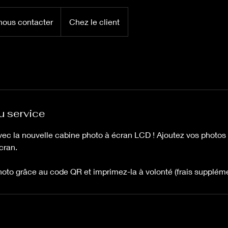
 nous contacter
Chez le client
u service
avec la nouvelle cabine photo à écran LCD ! Ajoutez vos photos
cran.
oto grâce au code QR et imprimez-la à volonté (frais suppléme
s