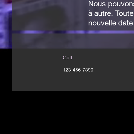
Nous pouvons 
à autre. Tout
nouvelle date
Call
123-456-7890