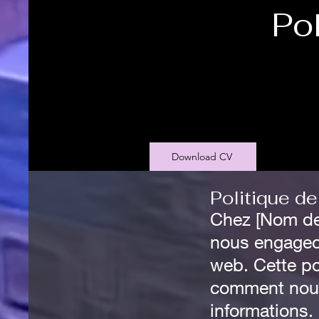
Pol
Download CV
Politique de
Chez [Nom de 
nous engageon
web. Cette po
comment nous 
informations.