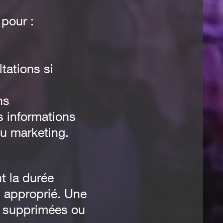
 pour :
tations si
ns
 informations
ou marketing.
t la durée
i approprié. Une
e supprimées ou