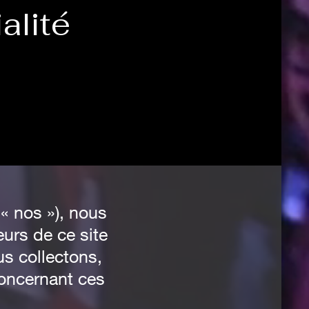
alité
 « nos »), nous
eurs de ce site
us collectons,
concernant ces