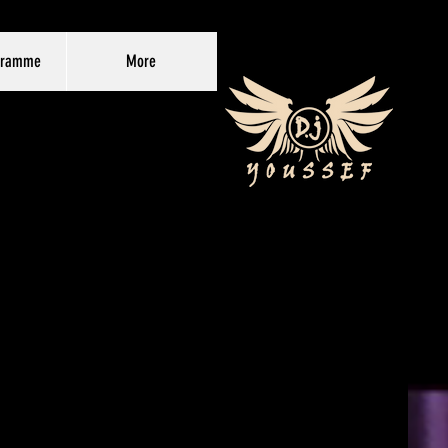
gramme
More