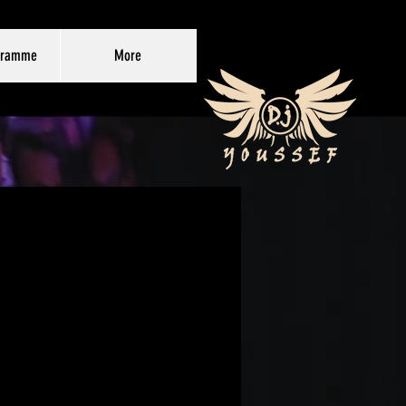
gramme
More